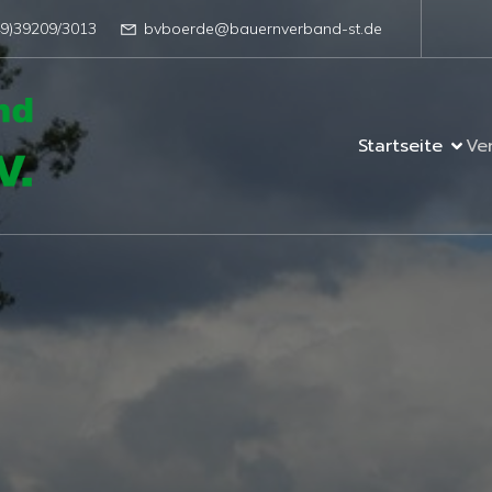
49)39209/3013
bvboerde@bauernverband-st.de
Startseite
Ve