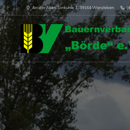
An der Alten Tonkuhle 1, 39164 Wanzleben
(