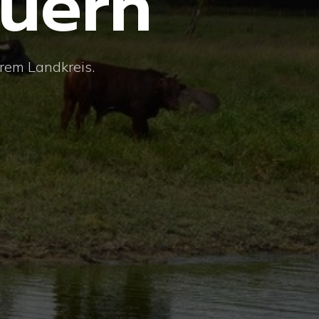
auern
erem Landkreis.