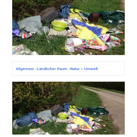
Allgemein
-
Ländlicher Raum
-
Natur + Umwelt