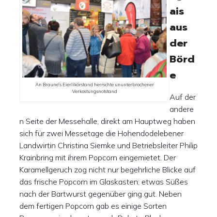
ais
aus
der
Börd
e
An Braune’s Eierlikörstand herrschte ununterbrochener
Verkostungsnotstand
Auf der
andere
n Seite der Messehalle, direkt am Hauptweg haben
sich für zwei Messetage die Hohendodelebener
Landwirtin Christina Siemke und Betriebsleiter Philip
Krainbring mit ihrem Popcorn eingemietet. Der
Karamellgeruch zog nicht nur begehrliche Blicke auf
das frische Popcorn im Glaskasten; etwas Süßes
nach der Bartwurst gegenüber ging gut. Neben
dem fertigen Popcorn gab es einige Sorten