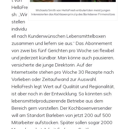
t von
HelloFre
Michaela Smith von HelloFresh erläutert den meist jungen
sh: „Wir
Interessierten das Kochboxenprinzip des Barlebener Firmensitzes
stellen
individu
ell nach Kundenwünschen Lebensmittelboxen
zusammen und liefern sie aus.“ Das Abonnement
von zwei bis fünf Gerichten pro Woche sei flexibel
und jederzeit kündbar. Man könne auch pausieren,
versicherte die junge Direktorin. Auf der
Internetseite stehen pro Woche 30 Rezepte nach
Vorlieben oder Zeitaufwand zur Auswahl.
HelloFresh legt Wert auf Qualität und Regionalität,
ist aber noch in der Entwicklung. So könnten sich
lebensmittelproduzierende Betriebe aus dem
Bereich gern vorstellen. Der Kochboxenversender
will am Standort Barleben von jetzt 200 auf 500
Mitarbeiter aufstocken. Später sollen sogar 2000