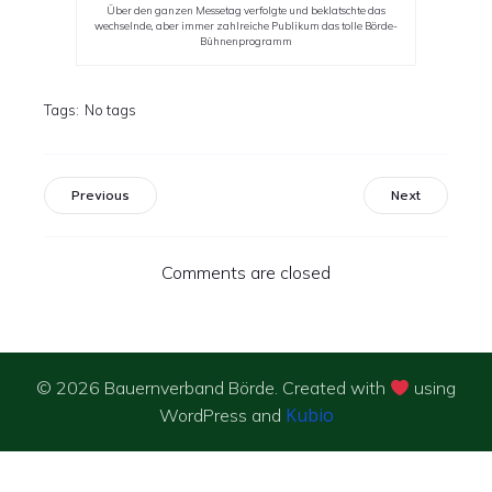
Über den ganzen Messetag verfolgte und beklatschte das
wechselnde, aber immer zahlreiche Publikum das tolle Börde-
Bühnenprogramm
Tags:
No tags
Previous
Next
Comments are closed
© 2026 Bauernverband Börde. Created with
using
Kubio
WordPress and