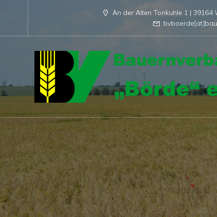
An der Alten Tonkuhle 1 | 3916
bvboerde[at]bau