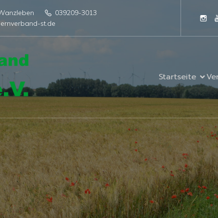
4 Wanzleben
039209-3013
ernverband-st.de
Startseite
Ve