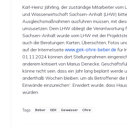
Karl-Heinz Jährling, der zuständige Mitarbeiter vo
und Wasserwirtschaft Sachsen-Anhalt (LHW) bittet f
Ausgleichsmaßnahmen ausführen müssen, mit die
umzusetzen. Dem LHW obliegt die Verantwortung fü
Sachsen-Anhalt wurde vom LHW mit der Projektsteu
auch die Beratungen. Karten, Übersichten, Fotos 
www.gek-ohre-beber.de
auf der Internetseite
für I
01.11.2024 können dort Stellungnahmen eingereic
anderem kritisiert von Marius Denecke, Geschäftsf
könne nicht sein, dass ein Jahr lang beplant werde 
anderthalb Wochen bleiben, um als Betroffener die
Einwände einzureichen“. Erwidert wurde, dass Haus
würden.
Beber
GEK
Gewässer
Ohre
Tags: