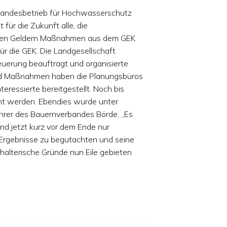
m Landesbetrieb für Hochwasserschutz
ür die Zukunft alle, die
sen Geldern Maßnahmen aus dem GEK
r die GEK. Die Landgesellschaft
erung beauftragt und organisierte
und Maßnahmen haben die Planungsbüros
nteressierte bereitgestellt. Noch bis
ht werden. Ebendies wurde unter
ührer des Bauernverbandes Börde. „Es
und jetzt kurz vor dem Ende nur
 Ergebnisse zu begutachten und seine
halterische Gründe nun Eile gebieten