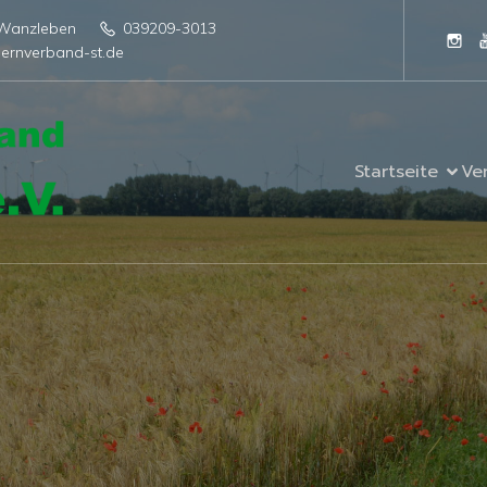
4 Wanzleben
039209-3013
ernverband-st.de
Startseite
Ve