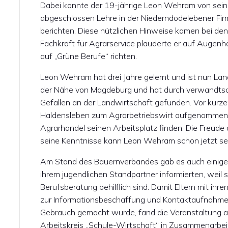
Dabei konnte der 19-jährige Leon Wehram von sein
abgeschlossen Lehre in der Niederndodelebener Fi
berichten. Diese nützlichen Hinweise kamen bei de
Fachkraft für Agrarservice plauderte er auf Augenhö
auf „Grüne Berufe“ richten.
Leon Wehram hat drei Jahre gelernt und ist nun Lan
der Nähe von Magdeburg und hat durch verwandtsch
Gefallen an der Landwirtschaft gefunden. Vor kurze
Haldensleben zum Agrarbetriebswirt aufgenommen u
Agrarhandel seinen Arbeitsplatz finden. Die Freude 
seine Kenntnisse kann Leon Wehram schon jetzt seh
Am Stand des Bauernverbandes gab es auch einige Le
ihrem jugendlichen Standpartner informierten, weil si
Berufsberatung behilflich sind. Damit Eltern mit ihr
zur Informationsbeschaffung und Kontaktaufnahme
Gebrauch gemacht wurde, fand die Veranstaltung 
Arbeitskreis „Schule-Wirtschaft“ in Zusammenarbe