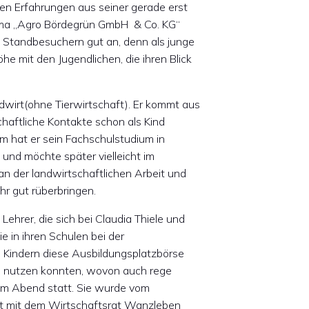
en Erfahrungen aus seiner gerade erst
rma „Agro Bördegrün GmbH & Co. KG“
n Standbesuchern gut an, denn als junge
he mit den Jugendlichen, die ihren Blick
dwirt(ohne Tierwirtschaft). Er kommt aus
aftliche Kontakte schon als Kind
m hat er sein Fachschulstudium in
nd möchte später vielleicht im
an der landwirtschaftlichen Arbeit und
r gut rüberbringen.
hrer, die sich bei Claudia Thiele und
e in ihren Schulen bei der
en Kindern diese Ausbildungsplatzbörse
 nutzen konnten, wovon auch rege
am Abend statt. Sie wurde vom
it mit dem Wirtschaftsrat Wanzleben