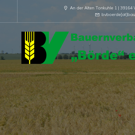
An der Alten Tonkuhle 1 | 3916
bvboerde[at]bau