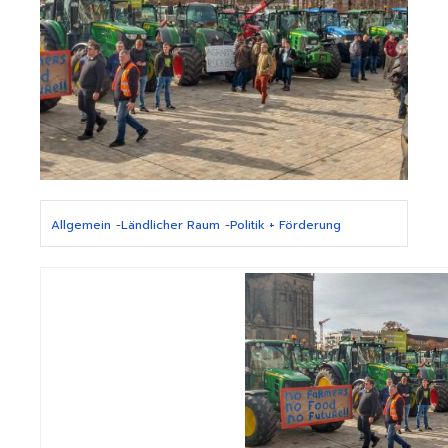
Allgemein
-
Ländlicher Raum
-
Politik + Förderung