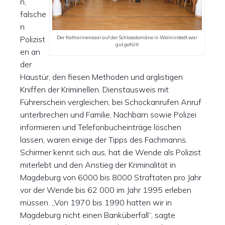
n,
falsche
n
Polizist
Der Katharinensaal auf der Schlossdomäne in Wolmirstedt war
gut gefüllt
en an
der
Haustür, den fiesen Methoden und arglistigen
Kniffen der Kriminellen. Dienstausweis mit
Führerschein vergleichen, bei Schockanrufen Anruf
unterbrechen und Familie, Nachbarn sowie Polizei
informieren und Telefonbucheinträge löschen
lassen, waren einige der Tipps des Fachmanns.
Schirmer kennt sich aus, hat die Wende als Polizist
miterlebt und den Anstieg der Kriminalität in
Magdeburg von 6000 bis 8000 Straftaten pro Jahr
vor der Wende bis 62 000 im Jahr 1995 erleben
müssen. „Von 1970 bis 1990 hatten wir in
Magdeburg nicht einen Banküberfall“, sagte