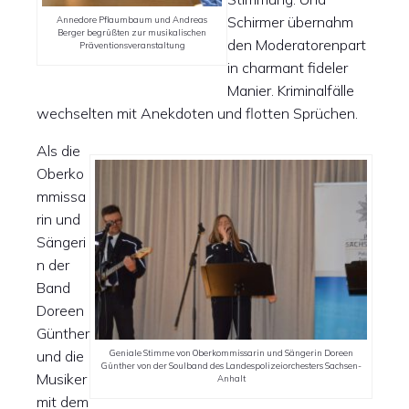
Schirmer übernahm
Annedore Pflaumbaum und Andreas
Berger begrüßten zur musikalischen
den Moderatorenpart
Präventionsveranstaltung
in charmant fideler
Manier. Kriminalfälle
wechselten mit Anekdoten und flotten Sprüchen.
Als die
Oberko
mmissa
rin und
Sängeri
n der
Band
Doreen
Günther
und die
Geniale Stimme von Oberkommissarin und Sängerin Doreen
Günther von der Soulband des Landespolizeiorchesters Sachsen-
Musiker
Anhalt
mit dem