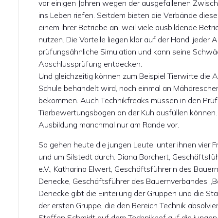
vor einigen Jahren wegen der ausgefallenen Zwisc
ins Leben riefen. Seitdem bieten die Verbände dies
einem ihrer Betriebe an, weil viele ausbildende Bet
nutzen. Die Vorteile liegen klar auf der Hand, jede
prüfungsähnliche Simulation und kann seine Schw
Abschlussprüfung entdecken.
Und gleichzeitig können zum Beispiel Tierwirte die Ac
Schule behandelt wird, noch einmal an Mähdrescher,
bekommen. Auch Technikfreaks müssen in den Prüf
Tierbewertungsbogen an der Kuh ausfüllen können
Ausbildung manchmal nur am Rande vor.
So gehen heute die jungen Leute, unter ihnen vier Fr
und um Silstedt durch. Diana Borchert, Geschäftsf
e.V., Katharina Elwert, Geschäftsführerin des Bauer
Denecke, Geschäftsführer des Bauernverbandes „Bö
Denecke gibt die Einteilung der Gruppen und die Stat
der ersten Gruppe, die den Bereich Technik absolvie
Steffen Schmidt auf dem Technikhof auf die jungen 