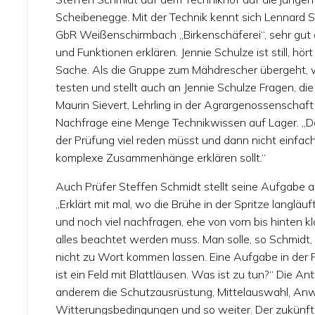
Scheibenegge. Mit der Technik kennt sich Lennard Sch
GbR Weißenschirmbach „Birkenschäferei“, sehr gut 
und Funktionen erklären. Jennie Schulze ist still, hört 
Sache. Als die Gruppe zum Mähdrescher übergeht, w
testen und stellt auch an Jennie Schulze Fragen, di
Maurin Sievert, Lehrling in der Agrargenossenschaf
Nachfrage eine Menge Technikwissen auf Lager. „Das 
der Prüfung viel reden müsst und dann nicht einfac
komplexe Zusammenhänge erklären sollt.“
Auch Prüfer Steffen Schmidt stellt seine Aufgabe an
„Erklärt mit mal, wo die Brühe in der Spritze langlä
und noch viel nachfragen, ehe von vorn bis hinten k
alles beachtet werden muss. Man solle, so Schmidt,
nicht zu Wort kommen lassen. Eine Aufgabe in der P
ist ein Feld mit Blattläusen. Was ist zu tun?“ Die 
anderem die Schutzausrüstung, Mittelauswahl, Anw
Witterungsbedingungen und so weiter. Der zukünfti