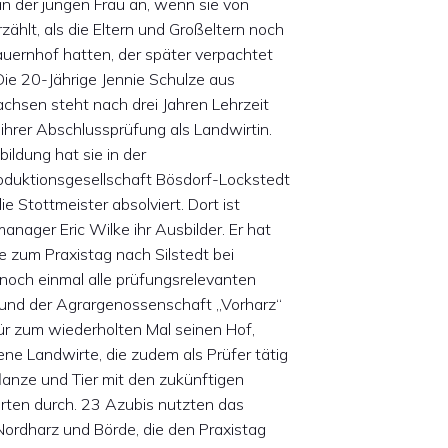
n der jungen Frau an, wenn sie von
rzählt, als die Eltern und Großeltern noch
auernhof hatten, der später verpachtet
Die 20-Jährige Jennie Schulze aus
chsen steht nach drei Jahren Lehrzeit
 ihrer Abschlussprüfung als Landwirtin.
bildung hat sie in der
oduktionsgesellschaft Bösdorf-Lockstedt
lie Stottmeister absolviert. Dort ist
nager Eric Wilke ihr Ausbilder. Er hat
e zum Praxistag nach Silstedt bei
noch einmal alle prüfungsrelevanten
nd der Agrargenossenschaft „Vorharz“
für zum wiederholten Mal seinen Hof,
ne Landwirte, die zudem als Prüfer tätig
lanze und Tier mit den zukünftigen
irten durch. 23 Azubis nutzten das
Nordharz und Börde, die den Praxistag