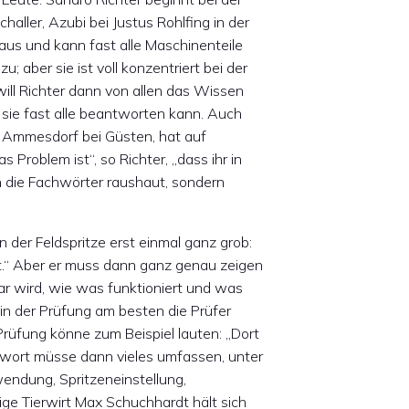
aller, Azubi bei Justus Rohlfing in der
aus und kann fast alle Maschinenteile
zu; aber sie ist voll konzentriert bei der
ill Richter dann von allen das Wissen
e sie fast alle beantworten kann. Auch
t Ammesdorf bei Güsten, hat auf
Problem ist“, so Richter, „dass ihr in
h die Fachwörter raushaut, sondern
 der Feldspritze erst einmal ganz grob:
uft.“ Aber er muss dann ganz genau zeigen
lar wird, wie was funktioniert und was
 in der Prüfung am besten die Prüfer
rüfung könne zum Beispiel lauten: „Dort
Antwort müsse dann vieles umfassen, unter
endung, Spritzeneinstellung,
ge Tierwirt Max Schuchhardt hält sich