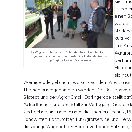
sieht ma
früher e
einen B
wurde. 
Niedersa
kurz vor
Ihre Aus
Agrarpr
Der Weg des Getreides vom Acker, durch den Drescher bis ins
Lager wird von Landwirt und Prüfer Sandro Richter (rechts)
bei Fami
abgefragt und wenn nötig erläutert
Herdenma
sie heut
Wernigerode gebracht, wo kurz vor dem Abschluss 
Themen durchgenommen werden. Der Betriebsverbu
Silstedt und der Agrar GmbH Darlingerode stellt da
Ackerflächen und den Stall zur Verfügung. Gestande
sind, gehen hier noch einmal die Themen Technik, Pf
Landwirten, Fachkräften für Agrarservice und Tierw
diesjährige Angebot der Bauernverbände Salzland, 