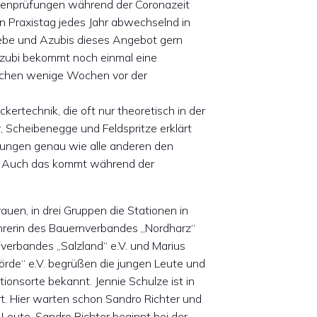
henprüfungen während der Coronazeit
en Praxistag jedes Jahr abwechselnd in
riebe und Azubis dieses Angebot gern
r Azubi bekommt noch einmal eine
ächen wenige Wochen vor der
kertechnik, die oft nur theoretisch in der
 Scheibenegge und Feldspritze erklärt
ungen genau wie alle anderen den
. Auch das kommt während der
auen, in drei Gruppen die Stationen in
ührerin des Bauernverbandes „Nordharz“
nverbandes „Salzland“ e.V. und Marius
rde“ e.V. begrüßen die jungen Leute und
ionsorte bekannt. Jennie Schulze ist in
rt. Hier warten schon Sandro Richter und
Leute. Sandro Richter beginnt bei der