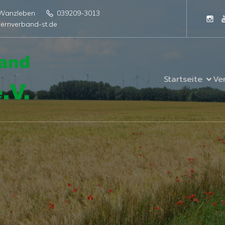
4 Wanzleben
039209-3013
ernverband-st.de
Startseite
Ve