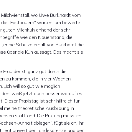
 Milchviehstall, wo Uwe Burkhardt vom
 die „Fastbauern“ warten, um bewertet
iner guten Milchkuh anhand der sehr
hbegriffe wie den Klauenstand, die
. Jennie Schulze erhält von Burkhardt die
ese über die Kuh aussagt. Das macht sie
e Frau denkt, ganz gut durch die
en zu kommen, die in vier Wochen
. „Ich will so gut wie möglich
iden, weiß jetzt auch besser worauf es
 Dieser Praxistag ist sehr hilfreich für
il meine theoretische Ausbildung in
achsen stattfand. Die Prüfung muss ich
Sachsen-Anhalt ablegen“, fügt sie an. Ihr
 liegt unweit der Landesgrenze und der