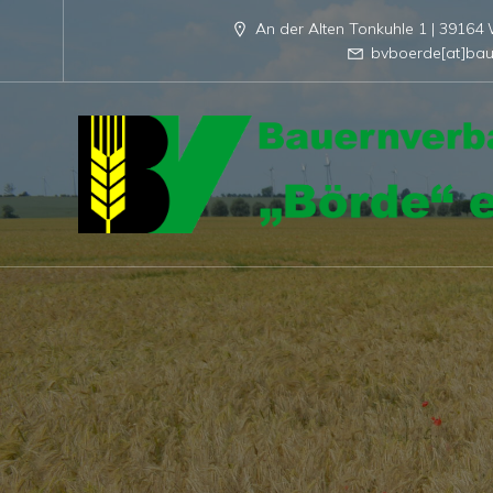
An der Alten Tonkuhle 1 | 3916
bvboerde[at]bau