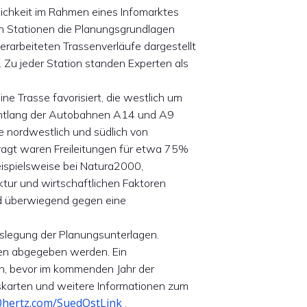
lichkeit im Rahmen eines Infomarktes
n Stationen die Planungsgrundlagen
erarbeiteten Trassenverläufe dargestellt
 Zu jeder Station standen Experten als
ine Trasse favorisiert, die westlich um
entlang der Autobahnen A14 und A9
te nordwestlich und südlich von
gt waren Freileitungen für etwa 75%
ispielsweise bei Natura2000,
tur und wirtschaftlichen Faktoren
nd überwiegend gegen eine
Auslegung der Planungsunterlagen.
en abgegeben werden. Ein
en, bevor im kommenden Jahr der
tskarten und weitere Informationen zum
0hertz.com/SuedOstLink
.