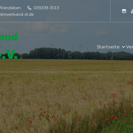
4 Wanzleben
039209-3013
ernverband-st.de
Startseite
Ve