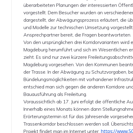
überarbeiteten Planungen der interessierten Öffent
vorgestellt. Dem Besucher wurden an verschiedene
dargestellt, der Abwägungsprozess erläutert, die üb
und Modelle zur technischen Umsetzung vorgestellt.
Ansprechpartner bereit, die Fragen beantworteten.
Von den ursprünglichen drei Korridorvarianten wird e
Magdeburg herumführt und sich im Wesentlichen 
zieht. Es sind nur zwei kürzere Freileitungsabschnit
Magdeburg vorgesehen. Von den Kommunen beantra
der Trasse. In der Abwägung zu Schutzvorgaben, be
Bündelungsmöglichkeiten mit vorhandener Infrastruk
entschied man sich gegen die anderen Korridore u
Bauausführung als Freileitung.
Voraussichtlich ab 17. Juni erfolgt die öffentliche 
Innerhalb eines Monats können dann Stellungnahm
Erörterungstermin ist für das Jahresende vorgeseh
Trassenkorridor beschlossen werden soll. Übersich
https://www.5
Projekt findet man im Internet unter: