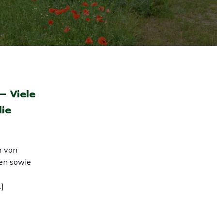
– Viele
ie
r von
en sowie
]