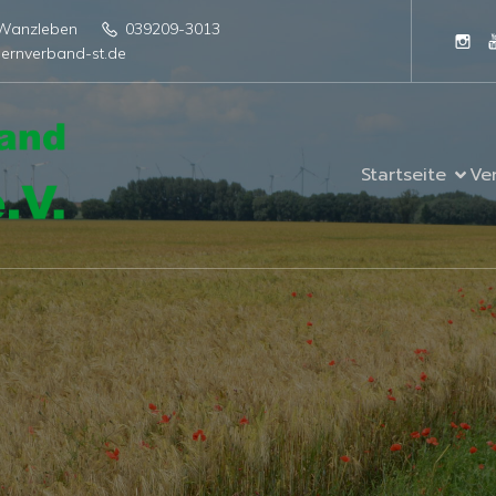
4 Wanzleben
039209-3013
ernverband-st.de
Startseite
Ve