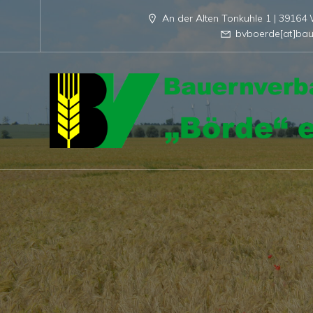
An der Alten Tonkuhle 1 | 3916
bvboerde[at]bau