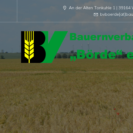
An der Alten Tonkuhle 1 | 3916
bvboerde[at]bau