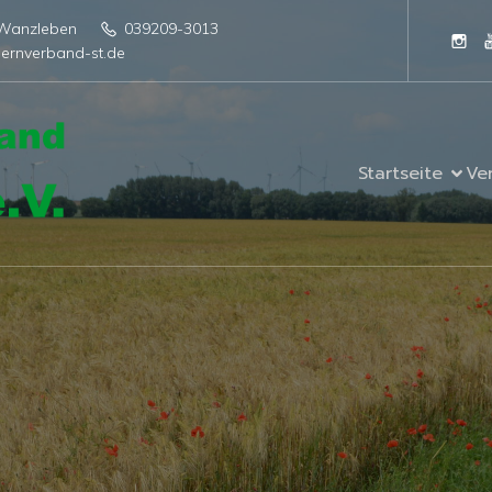
4 Wanzleben
039209-3013
ernverband-st.de
Startseite
Ve