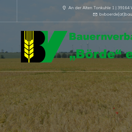
An der Alten Tonkuhle 1 | 3916
bvboerde[at]bau