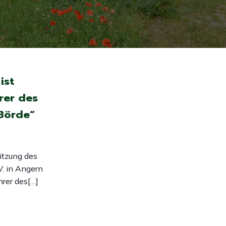
ist
rer des
Börde“
itzung des
. in Angern
rer des[…]