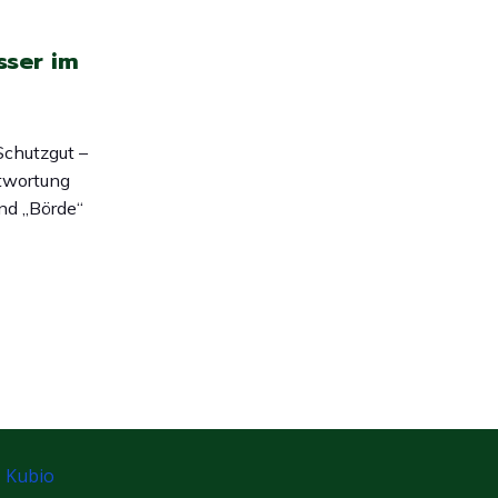
sser im
Schutzgut –
ntwortung
nd „Börde“
Kubio
d