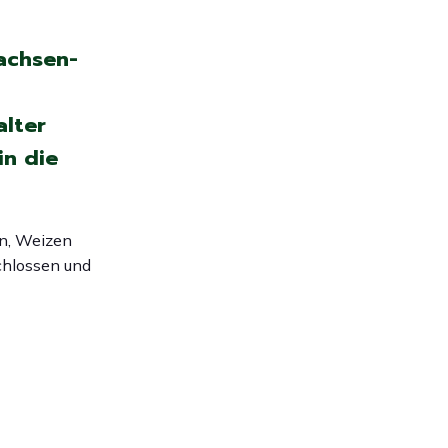
Sachsen-
alter
in die
en, Weizen
chlossen und