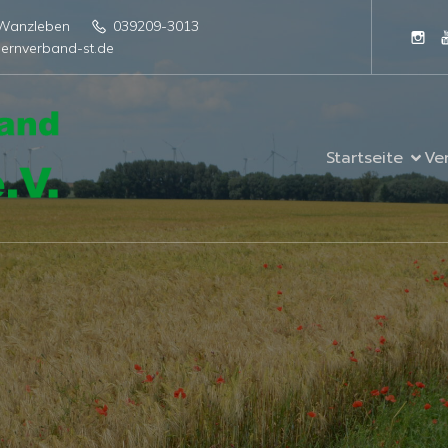
4 Wanzleben
039209-3013
ernverband-st.de
Startseite
Ve