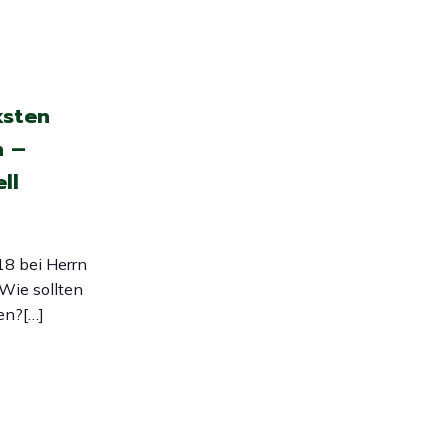
ksten
n –
ll
18 bei Herrn
Wie sollten
den?[…]