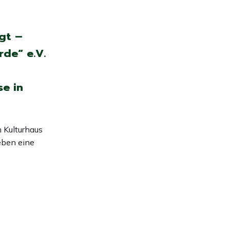
gt –
de“ e.V.
e in
 Kulturhaus
eben eine