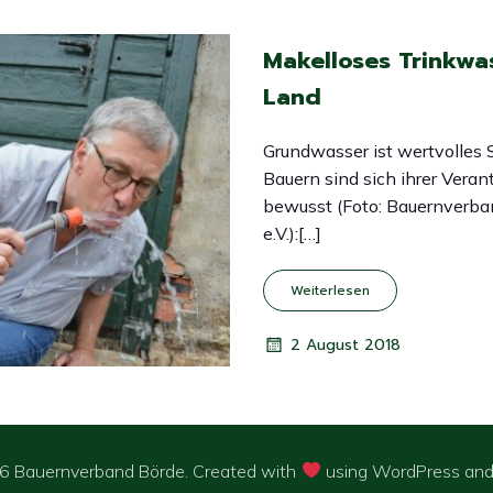
Makelloses Trinkwa
Land
Grundwasser ist wertvolles 
Bauern sind sich ihrer Vera
bewusst (Foto: Bauernverba
e.V.):[…]
Weiterlesen
2 August 2018
 Bauernverband Börde. Created with
using WordPress an