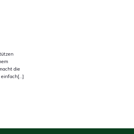
tützen
inem
macht die
 einfach[…]