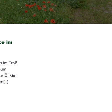
te im
en im Groß
eum
, Öl, Gin,
en[…]