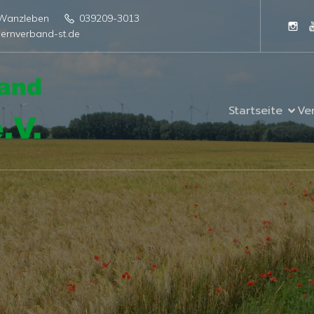
4 Wanzleben
039209-3013
ernverband-st.de
Startseite
Ve