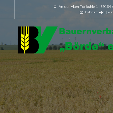
An der Alten Tonkuhle 1 | 3916
bvboerde[at]bau