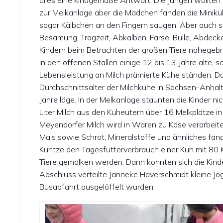
alles eine kindgemäße Antwort. Die Jungen wollten
zur Melkanlage aber die Mädchen fanden die Minikü
sogar Kälbchen an den Fingern saugen. Aber auch s
Besamung, Tragzeit, Abkalben, Färse, Bulle, Abdec
Kindern beim Betrachten der großen Tiere nahegebra
in den offenen Ställen einige 12 bis 13 Jahre alte, 
Lebensleistung an Milch prämierte Kühe ständen. D
Durchschnittsalter der Milchkühe in Sachsen-Anhalts
Jahre läge. In der Melkanlage staunten die Kinder ni
Liter Milch aus den Kuheutern über 16 Melkplätze i
Meyendorfer Milch wird in Waren zu Käse verarbeitet
Mais sowie Schrot, Mineralstoffe und ähnliches fande
Kuntze den Tagesfutterverbrauch einer Kuh mit 80 K
Tiere gemolken werden. Dann konnten sich die Kinde
Abschluss verteilte Janneke Haverschmidt kleine Jog
Busabfahrt ausgelöffelt wurden.