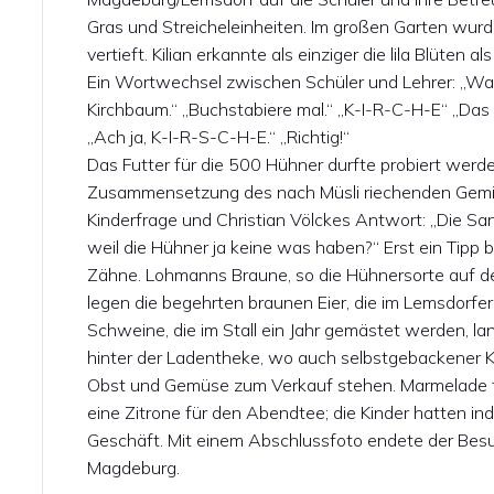
Gras und Streicheleinheiten. Im großen Garten wu
vertieft. Kilian erkannte als einziger die lila Blüten al
Ein Wortwechsel zwischen Schüler und Lehrer: „Was 
Kirchbaum.“ „Buchstabiere mal.“ „K-I-R-C-H-E“ „Das
„Ach ja, K-I-R-S-C-H-E.“ „Richtig!“
Das Futter für die 500 Hühner durfte probiert werde
Zusammensetzung des nach Müsli riechenden Gemischs
Kinderfrage und Christian Völckes Antwort: „Die Sa
weil die Hühner ja keine was haben?“ Erst ein Tipp b
Zähne. Lohmanns Braune, so die Hühnersorte auf de
legen die begehrten braunen Eier, die im Lemsdorfe
Schweine, die im Stall ein Jahr gemästet werden, l
hinter der Ladentheke, wo auch selbstgebackener 
Obst und Gemüse zum Verkauf stehen. Marmelade für 
eine Zitrone für den Abendtee; die Kinder hatten in
Geschäft. Mit einem Abschlussfoto endete der Besu
Magdeburg.