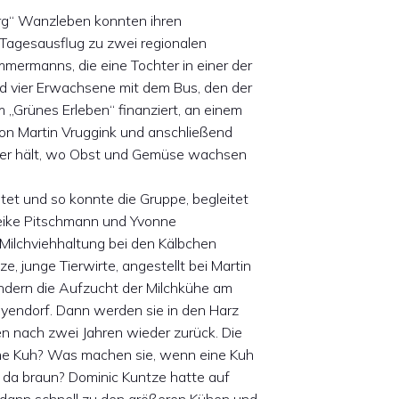
urg“ Wanzleben konnten ihren
Tagesausflug zu zwei regionalen
mmermanns, die eine Tochter in einer der
und vier Erwachsene mit dem Bus, den der
„Grünes Erleben“ finanziert, an einem
von Martin Vruggink und anschließend
er hält, wo Obst und Gemüse wachsen
eitet und so konnte die Gruppe, begleitet
Heike Pitschmann und Yvonne
ilchviehhaltung bei den Kälbchen
, junge Tierwirte, angestellt bei Martin
Kindern die Aufzucht der Milchkühe am
Meyendorf. Dann werden sie in den Harz
n nach zwei Jahren wieder zurück. Die
eine Kuh? Was machen sie, wenn eine Kuh
e da braun? Dominic Kuntze hatte auf