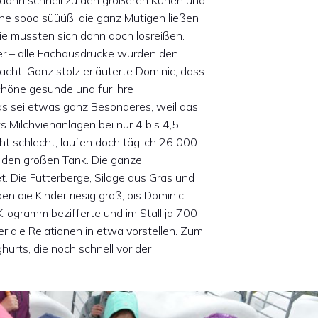
 dann schnell zu den größeren Kühen und
he sooo süüüß; die ganz Mutigen ließen
ie mussten sich dann doch losreißen.
ker – alle Fachausdrücke wurden den
cht. Ganz stolz erläuterte Dominic, dass
schöne gesunde und für ihre
as sei etwas ganz Besonderes, weil das
 Milchviehanlagen bei nur 4 bis 4,5
cht schlecht, laufen doch täglich 26 000
n den großen Tank. Die ganze
. Die Futterberge, Silage aus Gras und
n die Kinder riesig groß, bis Dominic
ilogramm bezifferte und im Stall ja 700
r die Relationen in etwa vorstellen. Zum
hurts, die noch schnell vor der