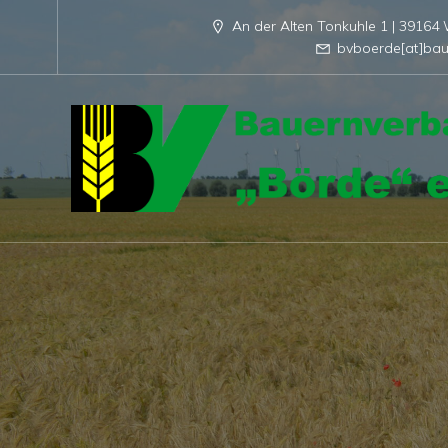
An der Alten Tonkuhle 1 | 3916
bvboerde[at]bau