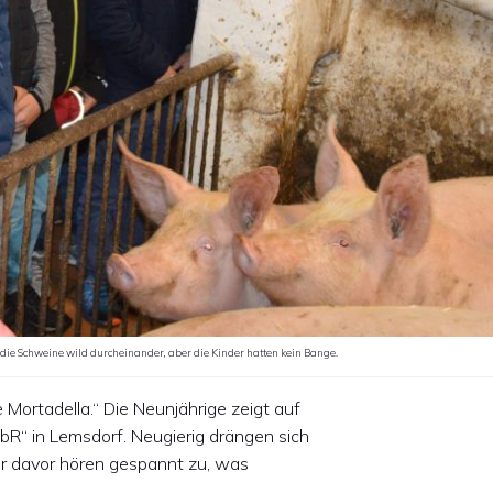
 die Schweine wild durcheinander, aber die Kinder hatten kein Bange.
Mortadella.“ Die Neunjährige zeigt auf
bR“ in Lemsdorf. Neugierig drängen sich
er davor hören gespannt zu, was