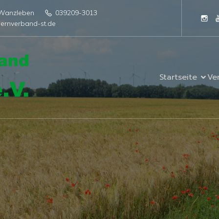
4 Wanzleben
039209-3013
ernverband-st.de
Startseite
Ve