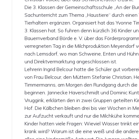
Die 3. Klassen der Gemeinschaftsschule „An der B
Sachunterricht zum Thema „Haustiere“ durch einen 
Tierhaltern ergänzen. Organisiert hat das Yvonne Ti
3. Klassen hat. So fuhren denn kürzlich 36 Kinder 
Bauernverband Börde e. V. über das Förderprogramm 
verregneten Tag in die Milchproduktion Meyendorf 
nach Lemsdorf, wo man Schweine, Enten und Hühn
und Direktvermarktung angeschlossen ist.
Lehrerin Ingrid Belcour hatte die Schüler gut vorber
von Frau Belcour, den Müttern Stefanie Christian, 
Timmermanns, am Morgen den Rundgang durch die M
beginnen. Jannecke Haverschmidt und Dominic Kuntze
Vruggink, erklärten den in zwei Gruppen geteilten 
Hof. Die Kälbchen bleiben drei bis vier Wochen in 
zur Aufzucht verkauft und nur die Milchkühe komme
Kinder hatten viele Fragen: Wieviel Wasser trinkt 
krank wird? Warum ist die eine weiß und die ander