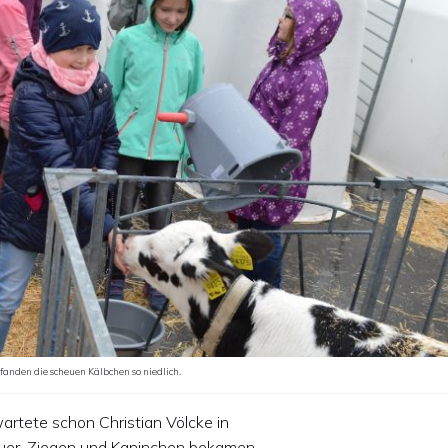
anden die scheuen Kälbchen so niedlich.
rtete schon Christian Völcke in
euer. Ziegen und Kaninchen bekamen