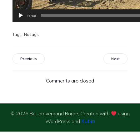
00:00
Tags:
No tags
Previous
Next
Comments are closed
© 2026 Bauernverband Börde. Created with
using
Kubio
WordPress and