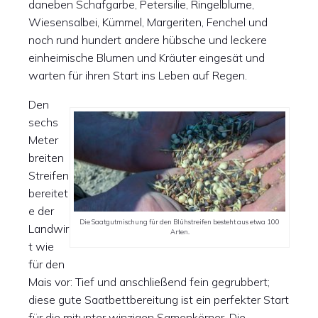
daneben Schafgarbe, Petersilie, Ringelblume,
Wiesensalbei, Kümmel, Margeriten, Fenchel und
noch rund hundert andere hübsche und leckere
einheimische Blumen und Kräuter eingesät und
warten für ihren Start ins Leben auf Regen.
Den
sechs
Meter
breiten
Streifen
bereitet
e der
Die Saatgutmischung für den Blühstreifen besteht aus etwa 100
Landwir
Arten.
t wie
für den
Mais vor: Tief und anschließend fein gegrubbert;
diese gute Saatbettbereitung ist ein perfekter Start
für die mitunter winzigen Samenkörner. Die