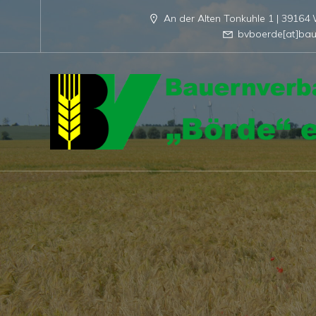
An der Alten Tonkuhle 1 | 3916
bvboerde[at]bau