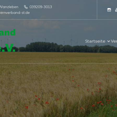
4 Wanzleben
039209-3013
ernverband-st.de
Startseite
Ve