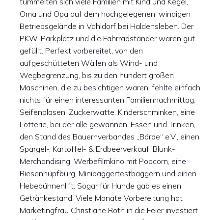
tummelten sich viele Familien mit Kind und Kegel,
Oma und Opa auf dem hochgelegenen, windigen
Betriebsgelände in Vahldorf bei Haldensleben. Der
PKW-Parkplatz und die Fahrradständer waren gut
gefüllt. Perfekt vorbereitet, von den
aufgeschütteten Wällen als Wind- und
Wegbegrenzung, bis zu den hundert großen
Maschinen, die zu besichtigen waren, fehlte einfach
nichts für einen interessanten Familiennachmittag:
Seifenblasen, Zuckerwatte, Kinderschminken, eine
Lotterie, bei der alle gewannen, Essen und Trinken,
den Stand des Bauernverbandes „Börde“ e.V., einen
Spargel-, Kartoffel- & Erdbeerverkauf, Blunk-
Merchandising, Werbefilmkino mit Popcorn, eine
Riesenhüpfburg, Minibaggertestbaggern und einen
Hebebühnenlift. Sogar für Hunde gab es einen
Getränkestand. Viele Monate Vorbereitung hat
Marketingfrau Christiane Roth in die Feier investiert