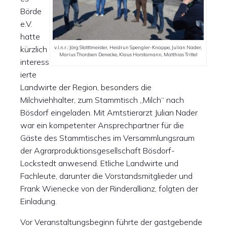
Börde
e.V.
hatte
kürzlich
v.l.n.r.: Jörg Stotttmeister, Heidrun Spengler-Knappe, Julian Nader,
Marius Thordsen Denecke, Klaus Horstamann, Matthias Trittel
interess
ierte
Landwirte der Region, besonders die
Milchviehhalter, zum Stammtisch „Milch“ nach
Bösdorf eingeladen. Mit Amtstierarzt Julian Nader
war ein kompetenter Ansprechpartner für die
Gäste des Stammtisches im Versammlungsraum
der Agrarproduktionsgesellschaft Bösdorf-
Lockstedt anwesend. Etliche Landwirte und
Fachleute, darunter die Vorstandsmitglieder und
Frank Wienecke von der Rinderallianz, folgten der
Einladung.
Vor Veranstaltungsbeginn führte der gastgebende