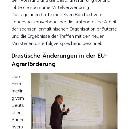
den Vorstand und die Geschäftsführung vor und
lobte die sparsame Mittelverwendung.
Dazu geladen hatte man Sven Borchert vom
Landesbauernverband, der die umfangreiche Arbeit
der sachsen-anhaltinischen Organisation erläuterte
und die Ergebnisse der Treffen mit den neuen
Ministerien als erfolgversprechend beschrieb.
Drastische Änderungen in der EU-
Agrarförderung
Udo
Hem
merlin
g vom
Deuts
chen
Bauer
nverb