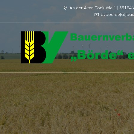
An der Alten Tonkuhle 1 | 3916
bvboerde[at]bau