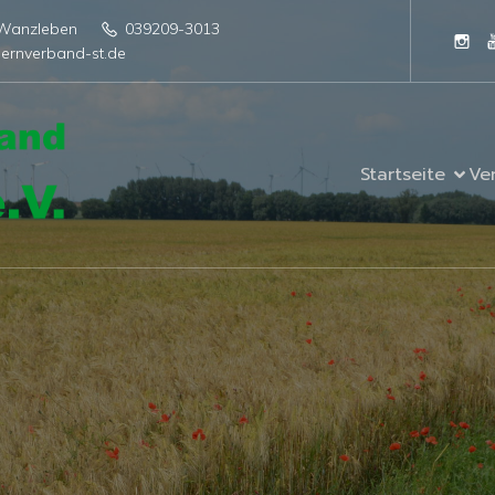
4 Wanzleben
039209-3013
ernverband-st.de
Startseite
Ve