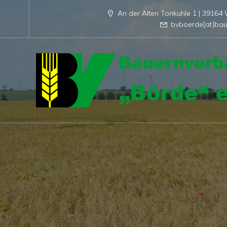
An der Alten Tonkuhle 1 | 3916
bvboerde[at]bau