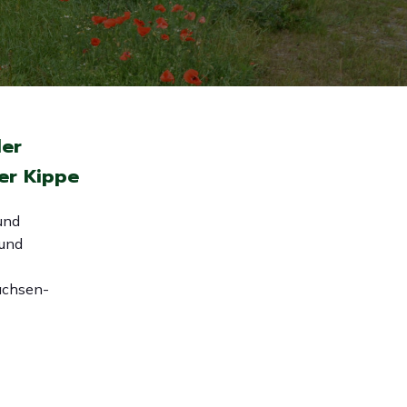
der
er Kippe
 und
 und
achsen-