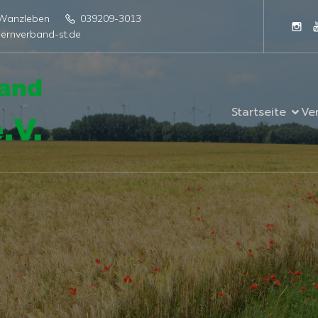
4 Wanzleben
039209-3013
ernverband-st.de
Startseite
Ve