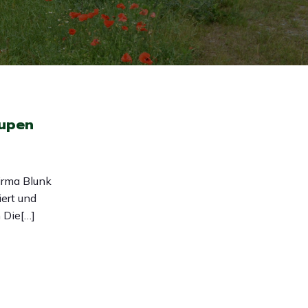
aupen
irma Blunk
iert und
n Die[…]