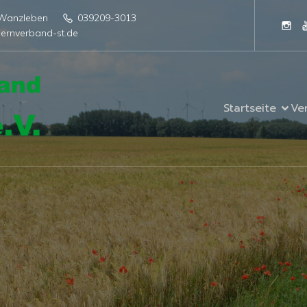
4 Wanzleben
039209-3013
ernverband-st.de
Startseite
Ve