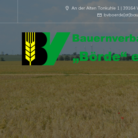
An der Alten Tonkuhle 1 | 3916
bvboerde[at]bau