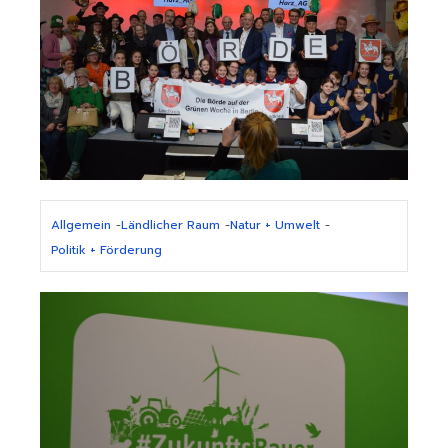
Allgemein
-
Ländlicher Raum
-
Natur + Umwelt
-
Politik + Förderung