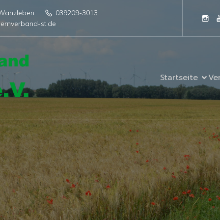
4 Wanzleben
039209-3013
ernverband-st.de
Startseite
Ve