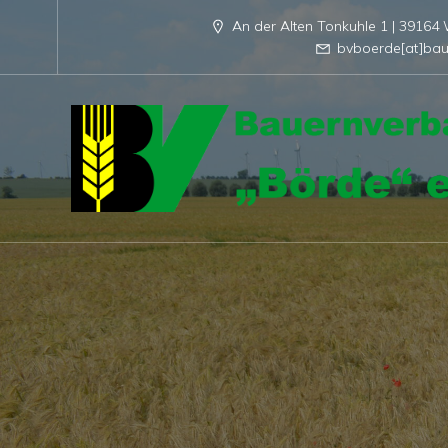
An der Alten Tonkuhle 1 | 3916
bvboerde[at]bau