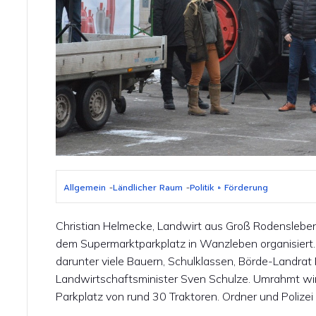
Allgemein
-
Ländlicher Raum
-
Politik + Förderung
Christian Helmecke, Landwirt aus Groß Rodenslebe
dem Supermarktparkplatz in Wanzleben organisier
darunter viele Bauern, Schulklassen, Börde-Landra
Landwirtschaftsminister Sven Schulze. Umrahmt wir
Parkplatz von rund 30 Traktoren. Ordner und Polizei