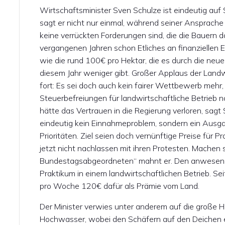
Wirtschaftsminister Sven Schulze ist eindeutig auf S
sagt er nicht nur einmal, während seiner Ansprache 
keine verrückten Forderungen sind, die die Bauern da
vergangenen Jahren schon Etliches an finanzielle
wie die rund 100€ pro Hektar, die es durch die neue
diesem Jahr weniger gibt. Großer Applaus der Landw
fort: Es sei doch auch kein fairer Wettbewerb meh
Steuerbefreiungen für landwirtschaftliche Betrieb n
hätte das Vertrauen in die Regierung verloren, sagt
eindeutig kein Einnahmeproblem, sondern ein Ausgab
Prioritäten. Ziel seien doch vernünftige Preise für 
jetzt nicht nachlassen mit ihren Protesten. Machen 
Bundestagsabgeordneten“ mahnt er. Den anwesend
Praktikum in einem landwirtschaftlichen Betrieb. Se
pro Woche 120€ dafür als Prämie vom Land.
Der Minister verwies unter anderem auf die große H
Hochwasser, wobei den Schäfern auf den Deichen e