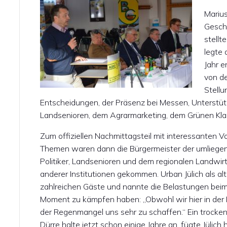
Mariu
Gesch
stellt
legte 
Jahr e
von d
Stell
Entscheidungen, der Präsenz bei Messen, Unterstü
Landsenioren, dem Agrarmarketing, dem Grünen Kla
Zum offiziellen Nachmittagsteil mit interessanten Vo
Themen waren dann die Bürgermeister der umliege
Politiker, Landsenioren und dem regionalen Landwir
anderer Institutionen gekommen. Urban Jülich als al
zahlreichen Gäste und nannte die Belastungen bei
Moment zu kämpfen haben: „Obwohl wir hier in der
der Regenmangel uns sehr zu schaffen.“ Ein trocke
Dürre halte jetzt schon einige Jahre an, fügte Jülich