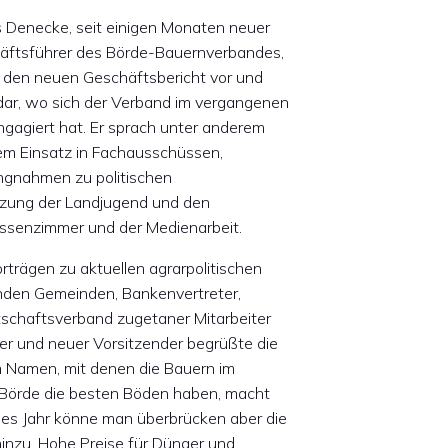
s Denecke, seit einigen Monaten neuer
äftsführer des Börde-Bauernverbandes,
e den neuen Geschäftsbericht vor und
dar, wo sich der Verband im vergangenen
ngagiert hat. Er sprach unter anderem
em Einsatz in Fachausschüssen,
ungnahmen zu politischen
tzung der Landjugend und den
ssenzimmer und der Medienarbeit.
rträgen zu aktuellen agrarpolitischen
nden Gemeinden, Bankenvertreter,
tschaftsverband zugetaner Mitarbeiter
ter und neuer Vorsitzender begrüßte die
m Namen, mit denen die Bauern im
 Börde die besten Böden haben, macht
nes Jahr könne man überbrücken aber die
 hinzu. Hohe Preise für Dünger und