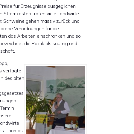
reise für Erzeugnisse ausgeglichen.
en Stromkosten träfen viele Landwirte
fen; Schweine gehen massiv zurück und
gorene Verordnungen für die
ten das Arbeiten einschränken und so
 bezeichnet die Politik als säumig und
tschaft.
opp,
s vertagte
n des alten
ngsgesetzes
anungen
 Termin
unsere
 Landwirte
Hans-Thomas