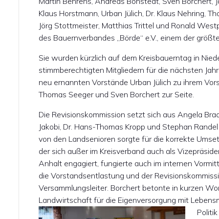
Martin Behrens, Andreas Bonstedt, Sven Borchert, Jö
Klaus Horstmann, Urban Jülich, Dr. Klaus Nehring, 
Jörg Stottmeister, Matthias Trittel und Ronald West
des Bauernverbandes „Börde“ e.V., einem der größt
Sie wurden kürzlich auf dem Kreisbauerntag in Ni
stimmberechtigten Mitgliedern für die nächsten Jahr
neu ernannten Vorstände Urban Jülich zu ihrem Vorsi
Thomas Seeger und Sven Borchert zur Seite.
Die Revisionskommission setzt sich aus Angela Brad
Jakobi, Dr. Hans-Thomas Kropp und Stephan Randel
von den Landsenioren sorgte für die korrekte Umse
der sich außer im Kreisverband auch als Vizepräsi
Anhalt engagiert, fungierte auch im internen Vormit
die Vorstandsentlastung und der Revisionskommissi
Versammlungsleiter. Borchert betonte in kurzen Wor
Landwirtschaft für die Eigenversorgung mit Lebensm
Politi