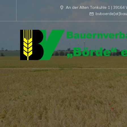
An der Alten Tonkuhle 1 | 3916
bvboerde[at]bau