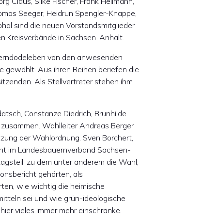
rg Claus, Silke Fischer, Frank Hellmann,
Thomas Seeger, Heidrun Spengler-Knappe,
phal sind die neuen Vorstandsmitglieder
en Kreisverbände in Sachsen-Anhalt.
ederndodeleben von den anwesenden
e gewählt. Aus ihren Reihen beriefen die
tzenden. Als Stellvertreter stehen ihm
atsch, Constanze Diedrich, Brunhilde
 zusammen. Wahlleiter Andreas Berger
tzung der Wahlordnung. Sven Borchert,
dent im Landesbauernverband Sachsen-
tagsteil, zu dem unter anderem die Wahl,
onsbericht gehörten, als
ten, wie wichtig die heimische
itteln sei und wie grün-ideologische
k hier vieles immer mehr einschränke.