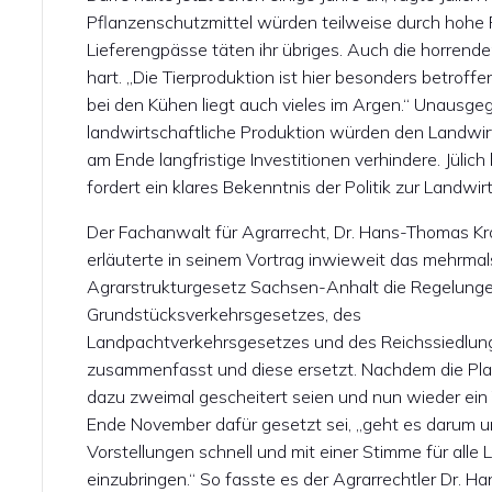
Pflanzenschutzmittel würden teilweise durch hohe P
Lieferengpässe täten ihr übriges. Auch die horrend
hart. „Die Tierproduktion ist hier besonders betrof
bei den Kühen liegt auch vieles im Argen.“ Unausge
landwirtschaftliche Produktion würden den Landwir
am Ende langfristige Investitionen verhindere. Jülich
fordert ein klares Bekenntnis der Politik zur Landwir
Der Fachanwalt für Agrarrecht, Dr. Hans-Thomas Kr
erläuterte in seinem Vortrag inwieweit das mehrmal
Agrarstrukturgesetz Sachsen-Anhalt die Regelunge
Grundstücksverkehrsgesetzes, des
Landpachtverkehrsgesetzes und des Reichssiedlu
zusammenfasst und diese ersetzt. Nachdem die Pl
dazu zweimal gescheitert seien und nun wieder ein
Ende November dafür gesetzt sei, „geht es darum 
Vorstellungen schnell und mit einer Stimme für alle
einzubringen.“ So fasste es der Agrarrechtler Dr. 