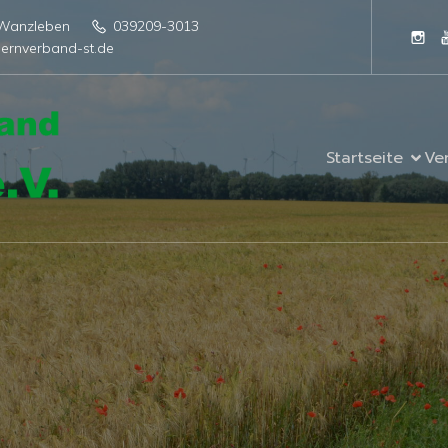
4 Wanzleben
039209-3013
ernverband-st.de
Startseite
Ve