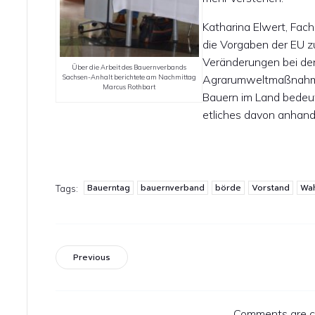
Katharina Elwert, Fach
die Vorgaben der EU z
Veränderungen bei de
Über die Arbeit des Bauernverbands
Sachsen-Anhalt berichtete am Nachmittag
Agrarumweltmaßnahmen
Marcus Rothbart
Bauern im Land bedeut
etliches davon anhand
Bauerntag
bauernverband
börde
Vorstand
Wa
Tags:
Previous
Comments are c