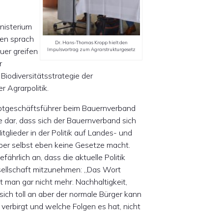
nisterium
ten sprach
Dr. Hans-Thomas Kropp hielt den
Impulsvortrag zum Agrarstrukturgesetz
uer greifen
r
Biodiversitätsstrategie der
 Agrarpolitik.
ptgeschäftsführer beim Bauernverband
e dar, dass sich der Bauernverband sich
tglieder in der Politik auf Landes- und
aber selbst eben keine Gesetze macht.
efährlich an, dass die aktuelle Politik
sellschaft mitzunehmen: „Das Wort
 man gar nicht mehr. Nachhaltigkeit,
 sich toll an aber der normale Bürger kann
 verbirgt und welche Folgen es hat, nicht