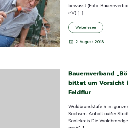
bewusst (Foto: Bauernverba
e.V.):[…]
Weiterlesen
2 August 2018
Bauernverband „Bör
bittet um Vorsicht 
Feldflur
Waldbrandstufe 5 im ganze
Sachsen-Anhalt außer Stadt
Saalekreis Die Waldbrandgef
auch[…]