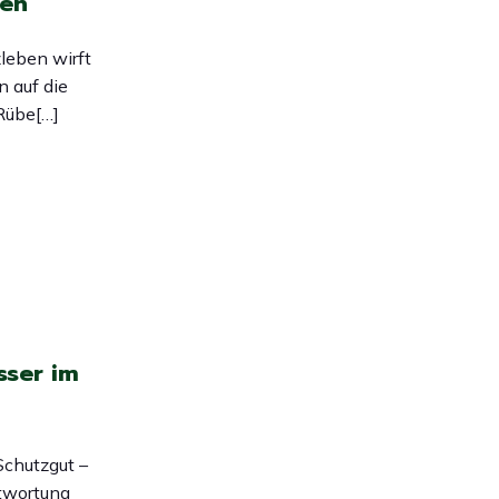
hen
leben wirft
 auf die
 Rübe[…]
sser im
Schutzgut –
ntwortung