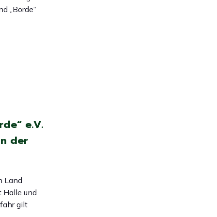
nd „Börde“
de“ e.V.
in der
n Land
 Halle und
ahr gilt