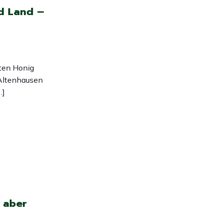
nd Land –
nten Honig
Altenhausen
…]
 aber