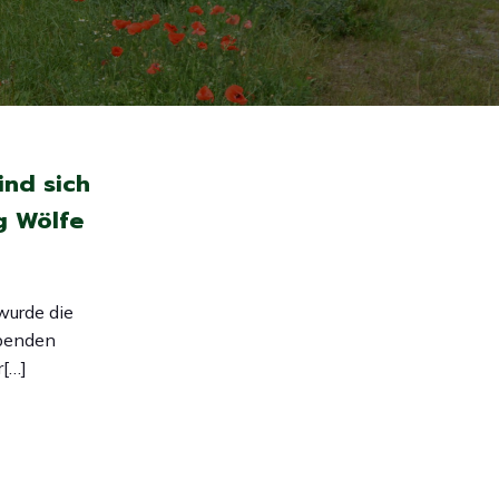
ind sich
g Wölfe
wurde die
ebenden
[…]