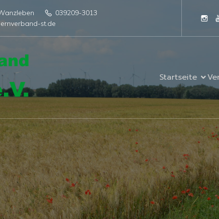
4 Wanzleben
039209-3013
ernverband-st.de
Startseite
Ve