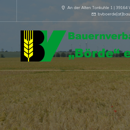
An der Alten Tonkuhle 1 | 3916
bvboerde[at]bau