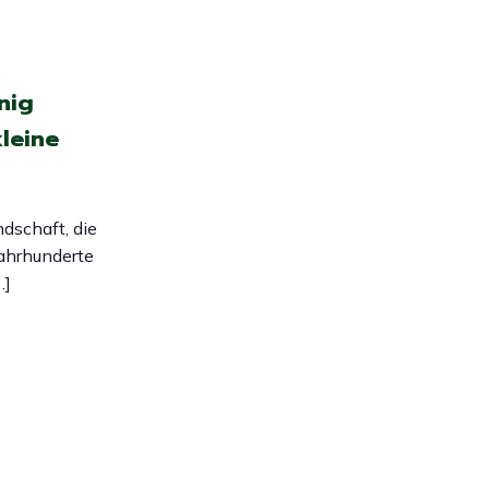
nig
leine
ndschaft, die
Jahrhunderte
…]