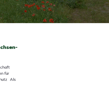
achsen-
schaft
n für
chutz Als