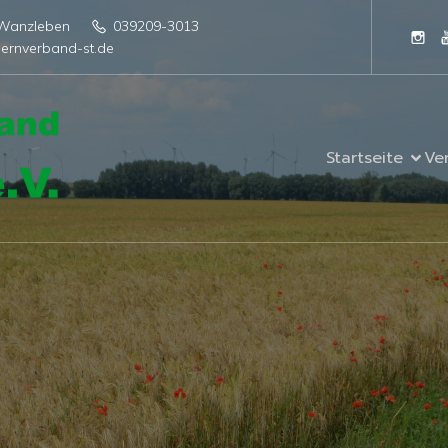
4 Wanzleben
039209-3013
ernverband-st.de
Startseite
Ve