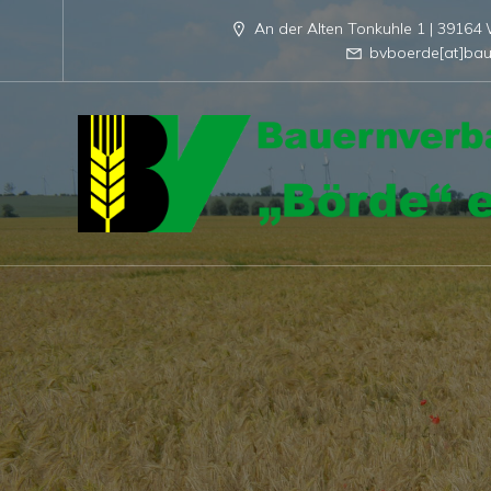
An der Alten Tonkuhle 1 | 3916
bvboerde[at]bau