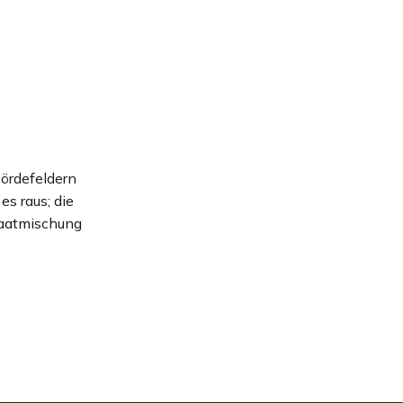
ördefeldern
s raus; die
Saatmischung