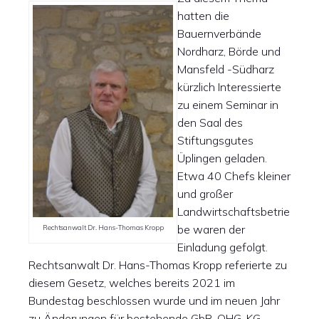
hatten die
Bauernverbände
Nordharz, Börde und
Mansfeld -Südharz
kürzlich Interessierte
zu einem Seminar in
den Saal des
Stiftungsgutes
Üplingen geladen.
Etwa 40 Chefs kleiner
und großer
Landwirtschaftsbetrie
be waren der
Rechtsanwalt Dr. Hans-Thomas Kropp
Einladung gefolgt.
Rechtsanwalt Dr. Hans-Thomas Kropp referierte zu
diesem Gesetz, welches bereits 2021 im
Bundestag beschlossen wurde und im neuen Jahr
zu Änderungen für bestehende GbR, OHG, KG