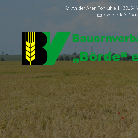
An der Alten Tonkuhle 1 | 3916
bvboerde[at]bau