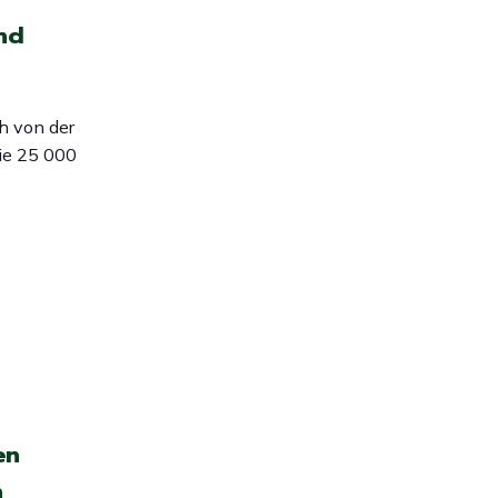
nd
 von der
ie 25 000
en
n