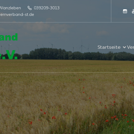
4 Wanzleben
039209-3013
ernverband-st.de
Startseite
Ve