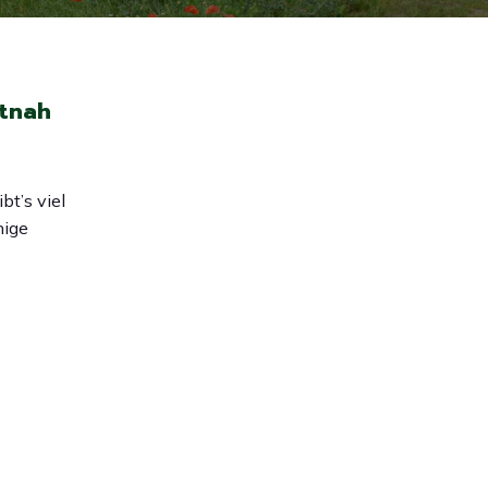
utnah
bt’s viel
nige