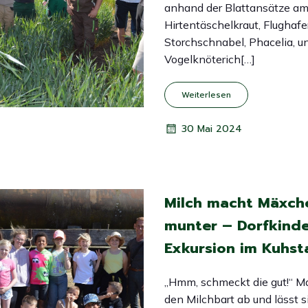
anhand der Blattansätze a
Hirtentäschelkraut, Flughafe
Storchschnabel, Phacelia, u
Vogelknöterich[…]
Weiterlesen
30 Mai 2024
Milch macht Mäxch
munter – Dorfkinde
Exkursion im Kuhsta
„Hmm, schmeckt die gut!“ Ma
den Milchbart ab und lässt s