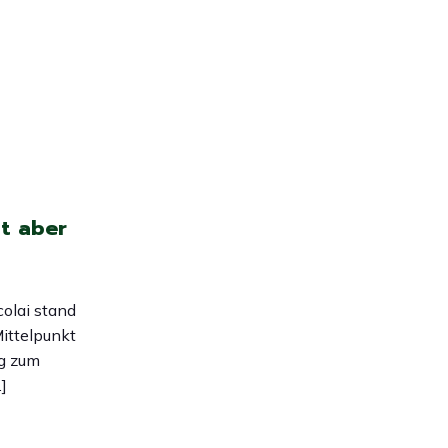
t aber
olai stand
ittelpunkt
ng zum
]