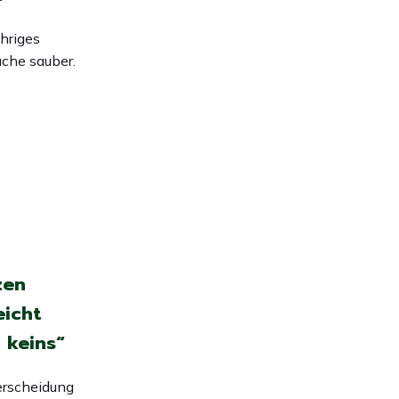
ähriges
üche sauber.
zen
eicht
 keins“
erscheidung