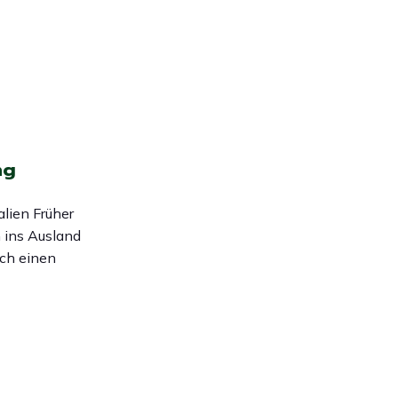
ng
lien Früher
 ins Ausland
lch einen