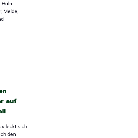
m Halm
r, Melde,
nd
en
r auf
ll
x leckt sich
ich den