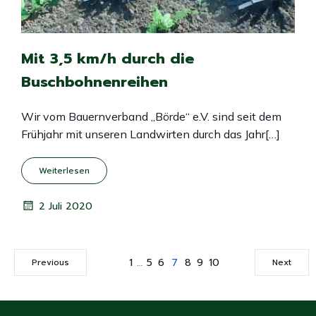
Mit 3,5 km/h durch die
Buschbohnenreihen
Wir vom Bauernverband „Börde“ e.V. sind seit dem
Frühjahr mit unseren Landwirten durch das Jahr[…]
Weiterlesen
2 Juli 2020
1
…
5
6
7
8
9
10
Previous
Next