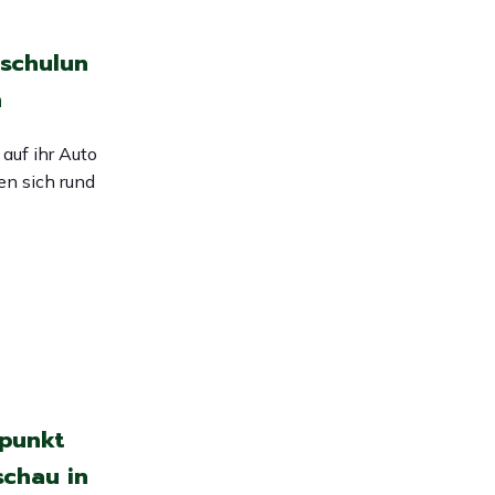
schulun
n
auf ihr Auto
en sich rund
lpunkt
schau in