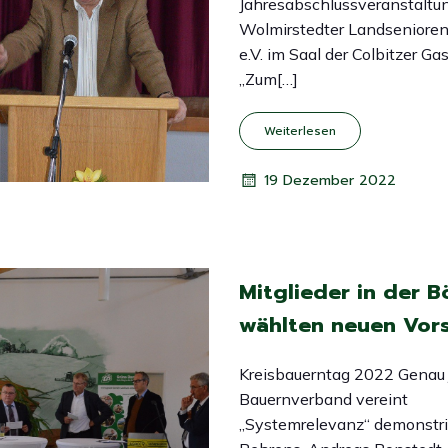
Jahresabschlussveranstaltu
Wolmirstedter Landsenioren
e.V. im Saal der Colbitzer Ga
„Zum[…]
Weiterlesen
19 Dezember 2022
Mitglieder in der B
wählten neuen Vor
Kreisbauerntag 2022 Genau j
Bauernverband vereint
„Systemrelevanz“ demonstri