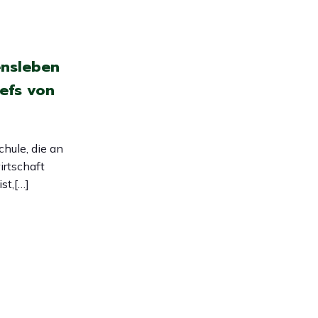
ensleben
efs von
chule, die an
irtschaft
st,[…]