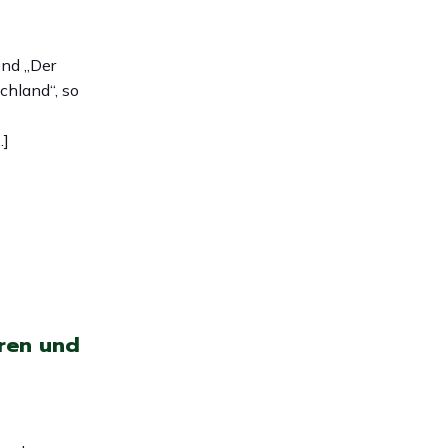
end „Der
chland“, so
…]
ren und