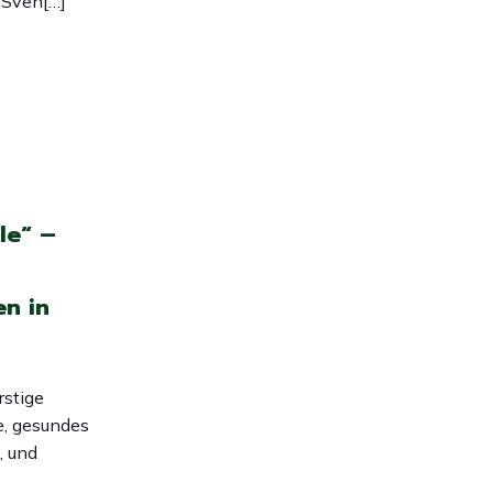
 Sven[…]
le“ –
n in
rstige
e, gesundes
, und