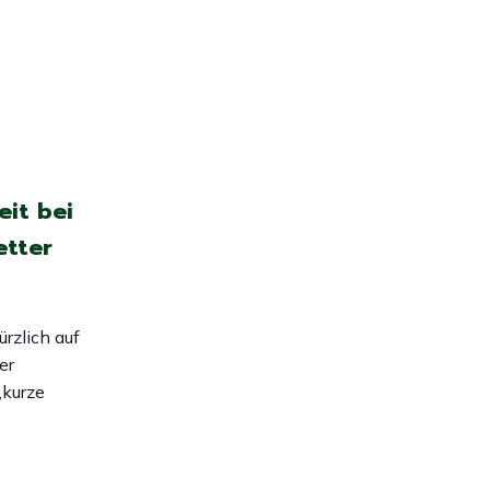
eit bei
tter
rzlich auf
er
„kurze