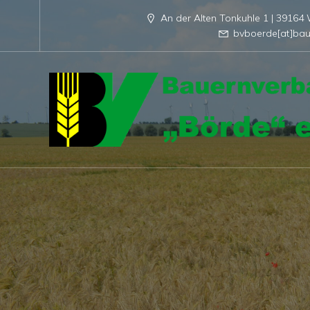
An der Alten Tonkuhle 1 | 3916
bvboerde[at]bau