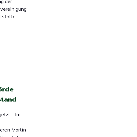
ng der
vereinigung
ststätte
örde
stand
etzt – Im
eren Martin