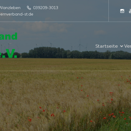
4 Wanzleben
039209-3013
ernverband-st.de
Startseite
Ve