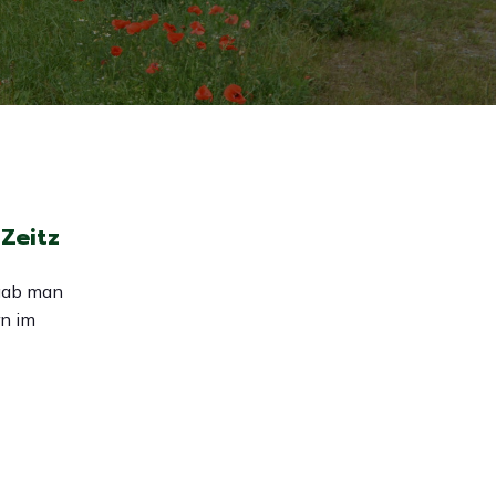
Zeitz
 gab man
n im